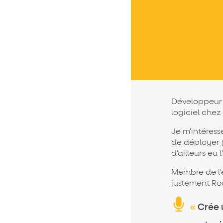
Développeur d
logiciel che
Je m'intéres
de déployer 
d'ailleurs eu
Membre de l'é
justement Roq
«
Crée u