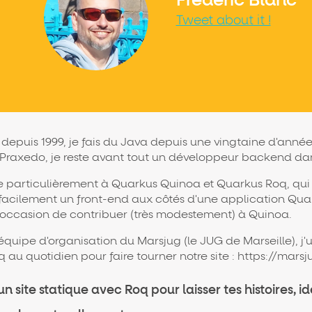
Frédéric Blanc
Tweet about it !
epuis 1999, je fais du Java depuis une vingtaine d'année
z Praxedo, je reste avant tout un développeur backend da
se particulièrement à Quarkus Quinoa et Quarkus Roq, qu
facilement un front-end aux côtés d'une application Quar
 l'occasion de contribuer (très modestement) à Quinoa.
quipe d'organisation du Marsjug (le JUG de Marseille), j'ut
 au quotidien pour faire tourner notre site : https://marsj
n site statique avec Roq pour laisser tes histoires, id