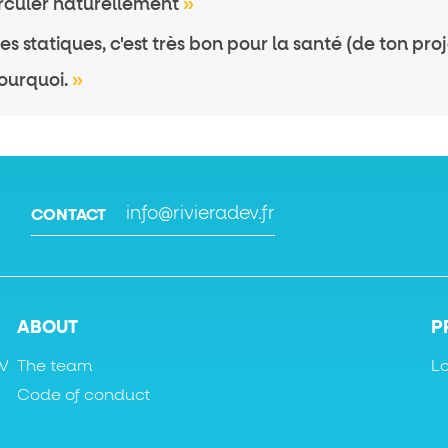
rculer naturellement
»
tes statiques, c'est très bon pour la santé (de ton proj
ourquoi.
»
info@rivieradev.fr
CONTACT
ABOUT
P
EV
The team
L
Code of conduct