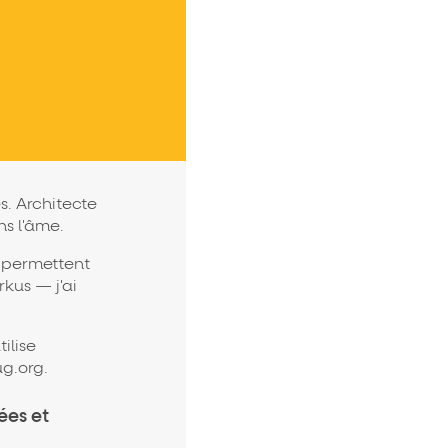
s. Architecte
ns l'âme.
i permettent
kus — j'ai
ilise
ug.org.
ées et