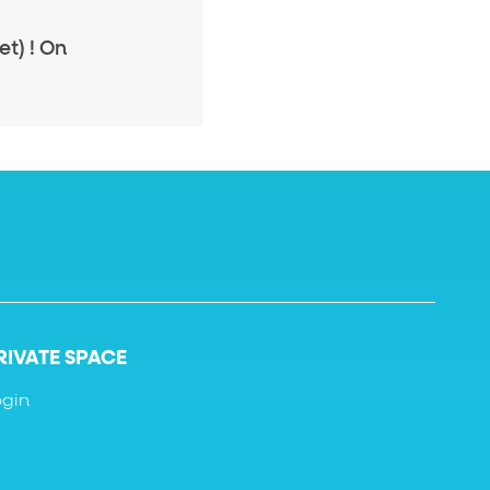
et) ! On
RIVATE SPACE
ogin